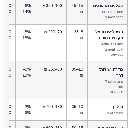
קבלנים ושיפוצים
15–45
100–350 ₪
6%–
00–
12,000 ₪
14%
₪
Contractors and
renovations
חשמלאים ובעלי
8–28
70–220 ₪
8%–
00–
מקצוע דחופים
₪
18%
8,000 ₪
Electricians and
urgent local
services
גרירה ושירותי
10–35
80–260 ₪
8%–
00–
דרך
₪
18%
10,000 ₪
Towing and
roadside
assistance
נדל״ן
10–35
180–700 ₪
2%–
00–
25,000 ₪
6%
₪
Real estate
פיננסים וביטוח
15–50
150–600 ₪
3%–
00–