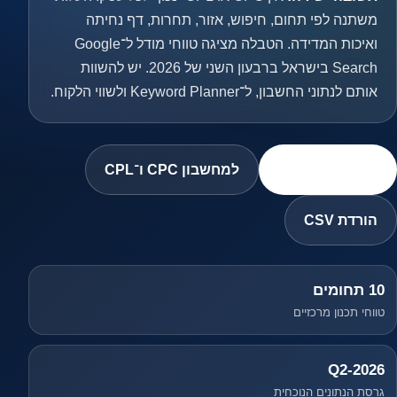
משתנה לפי תחום, חיפוש, אזור, תחרות, דף נחיתה
ואיכות המדידה. הטבלה מציגה טווחי מודל ל־Google
Search בישראל ברבעון השני של 2026. יש להשוות
אותם לנתוני החשבון, ל־Keyword Planner ולשווי הלקוח.
לטבלת הנתונים
למחשבון CPC ו־CPL
הורדת CSV
10 תחומים
טווחי תכנון מרכזיים
2026-Q2
גרסת הנתונים הנוכחית