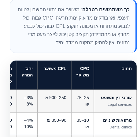
כך משתמשים בטבלה:
משווים את נתוני החשבון לטווח
הענפי, ואז בודקים מדוע קיימת חריגה. CPC גבוה יכול
לנבוע מתחרות או מכוונה חזקה; CPL גבוה יכול לנבוע
מהדף או מהמדידה; תקציב קטן יכול לייצר מעט מדי
נתונים. אין להסיק מסקנה ממדד יחיד.
תחום
CPC
CPL משוער
יחס
תקציב
משוער
המרה
מדיה
לבדיק
מדד עלויות Google Ads בישראל לפי תחום — גרסת 2026-Q2
עורכי דין ומשפט
25–75
250–900 ₪
3%–
00–
18,000 ₪
8%
₪
Legal services
מרפאות שיניים
10–35
90–350 ₪
4%–
00–
14,000 ₪
10%
₪
Dental clinics