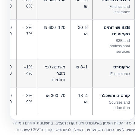
30,000 ₪
8%
₪
Finance and
insurance
B2B ושירותים
8–30
120–600 ₪
2%–
00–
מקצועיים
₪
7%
20,000 ₪
B2B and
professional
services
איקומרס
1–8 ₪
משתנה לפי
1%–
00–
מוצר
4%
50,000 ₪
Ecommerce
ורווחיות
קורסים והשכלה
4–18
70–300 ₪
3%–
00–
15,000 ₪
9%
₪
Courses and
education
הערה: הטווח העליון באיקומרס אינו תקרת תקציב. בחשבונות גדולים המדיה
עשויה להיות גבוהה משמעותית. מומלץ להשתמש בקובץ ה־CSV לשמירת