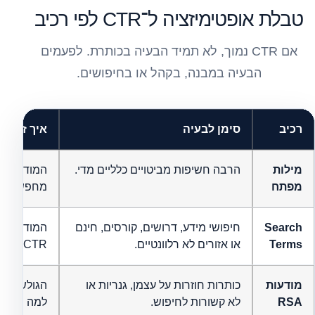
טבלת אופטימיזציה ל־CTR לפי רכיב
אם CTR נמוך, לא תמיד הבעיה בכותרת. לפעמים
הבעיה במבנה, בקהל או בחיפושים.
רכיב
סימן לבעיה
איך זה פוגע 
מילות
הרבה חשיפות מביטויים כלליים מדי.
המודעה מו
מפתח
מחפשים לק
Search
חיפושי מידע, דרושים, קורסים, חינם
המודעה מק
Terms
או אזורים לא רלוונטיים.
CTR ואיכות נפגעים.
מודעות
כותרות חוזרות על עצמן, גנריות או
הגולש לא 
RSA
לא קשורות לחיפוש.
למה שחיפ