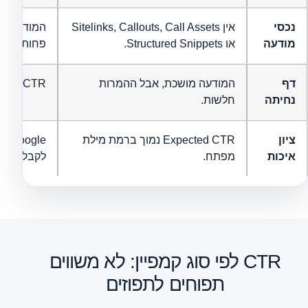
נכסי
אין Sitelinks, Callouts, Call Assets
המודעה תו
מודעה
או Structured Snippets.
פחות סיבו
דף
המודעה מושכת, אבל ההמרות
CTR נראה טוב, אבל הערך העסקי נמוך.
נחיתה
חלשות.
ציון
Expected CTR נמוך ברמת מילת
gle
איכות
מפתח.
לקבל קליק
CTR לפי סוג קמפיין: לא משווים
תפוחים לתפוזים