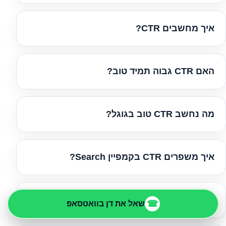
איך מחשבים CTR?
האם CTR גבוה תמיד טוב?
מה נחשב CTR טוב בגוגל?
איך משפרים CTR בקמפיין Search?
מה הקשר בין CTR לציון איכות?
☎
שאל את דן בוואטסאפ