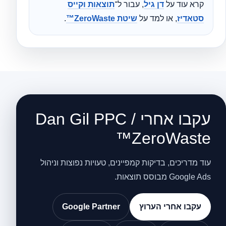
קרא עוד על
דן גיל
, עבור ל־
תוצאות וקייס
סטאדיז
, או למד על
שיטת ZeroWaste™
.
עקבו אחרי Dan Gil PPC /
ZeroWaste™
עוד מדריכים, בדיקות קמפיינים, טעויות נפוצות וניהול
Google Ads מבוסס תוצאות.
עקבו אחרי הערוץ
Google Partner