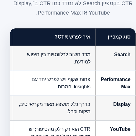
CTR בקמפיין Search לא נמדד כמו CTR ב־Display,
YouTube או Performance Max.
סוג קמפיין
איך לפרש CTR?
מה ל
Search
מדד חשוב לרלוונטיות בין חיפוש
CVR,
למודעה.
CPA, איכות ל
Performance
פחות שקוף ויש לפרש יחד עם
inal
Max
Insights והמרות.
ons.
Display
בדרך כלל מושפע מאוד מקריאייטיב,
מיקום וקהל.
אמיתיות,
YouTube
CTR הוא רק חלק מהסיפור; יש