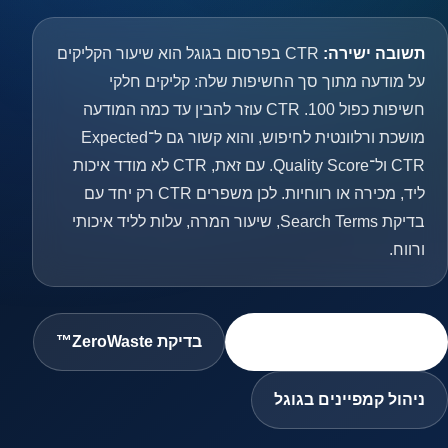
תשובה ישירה:
CTR בפרסום בגוגל הוא שיעור הקליקים
על מודעה מתוך סך החשיפות שלה: קליקים חלקי
חשיפות כפול 100. CTR עוזר להבין עד כמה המודעה
מושכת ורלוונטית לחיפוש, והוא קשור גם ל־Expected
CTR ול־Quality Score. עם זאת, CTR לא מודד איכות
ליד, מכירה או רווחיות. לכן משפרים CTR רק יחד עם
בדיקת Search Terms, שיעור המרה, עלות לליד איכותי
ורווח.
חשב CTR ואיכות קליקים
בדיקת ZeroWaste™
ניהול קמפיינים בגוגל