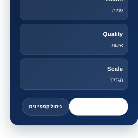
פניות
Quality
איכות
Scale
הגדלה
בדיקת ZeroWaste™
ניהול קמפיינים