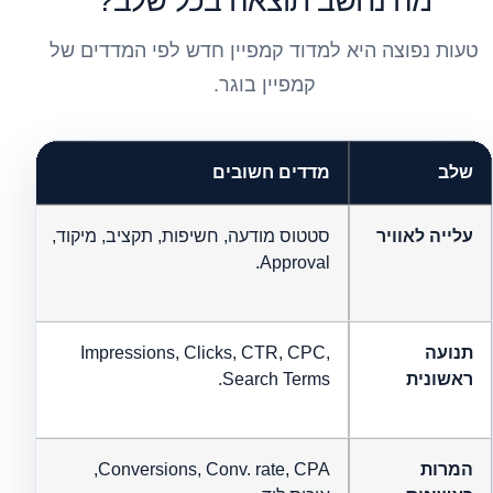
מה נחשב תוצאה בכל שלב?
טעות נפוצה היא למדוד קמפיין חדש לפי המדדים של
קמפיין בוגר.
שלב
מדדים חשובים
שא
עלייה לאוויר
סטטוס מודעה, חשיפות, תקציב, מיקוד,
הא
Approval.
ונ
תנועה
Impressions, Clicks, CTR, CPC,
הא
ראשונית
Search Terms.
הא
המרות
Conversions, Conv. rate, CPA,
הא