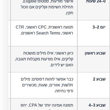
0–24 שעות
אישור מודעות, סטטוס Eligible,
לא ק
תחילת חשיפות וקליקים אם הכול
טוב 
תקין.
הראש
יום 2–3
תנועה ראשונית, CPC ראשוני, CTR
לא מ
ראשוני, Search Terms ראשונים.
אסטר
חלש 
שבוע ראשון
כיוון ראשוני: אילו מילים מושכות
קליקים, אילו מודעות מקבלות תגובה,
או א
האם יש לידים.
האלג
שבוע 2
כבר אפשר לזהות דפוסים: מילים
לא ע
חלשות, אזורים, שעות, מכשירים
כל י
ודפי נחיתה.
למיד
שבוע 3–4
תמונה אמינה יותר של CPA, יחס
לא מ