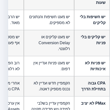
שעות
יש חשיפות בלי
יש מעט חשיפות והנתונים
קליקים
לא מספיקים.
מאוד.
יש קליקים בלי
יש מעט קליקים או
יש מספיק קלי
פניות
Conversion Delay
אף פעולה ב
רלוונטי.
יש פניות לא
יש מעט פניות ועדיין אין
רוב הפניות ח
איכותיות
דפוס.
לא רלוונטי.
CPA גבוה
הקמפיין חדש ועדיין לא
אחרי מספיק 
בתחילת הדרך
נכנס מספיק דאטה.
CPA נשאר גבוה ואין איכות.
PMax לא יציב
הקמפיין עדיין בשלבי
אין ערכי המ
למידה ויש מדידה תקינה.
Assets חסרים או אין דאטה.