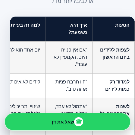
או לבזבז יותר מדי.
הטעות
איך היא
למה זה בעייתי?
נשמעת?
לצפות ללידים
“אם אין פנייה
יום אחד הוא לרוב מ
ביום הראשון
היום, הקמפיין לא
עובד”.
למדוד רק
“היו הרבה פניות
לידים לא איכותיים יכולי
כמות לידים
אז זה טוב”.
לשנות
“אתמול לא עבד,
שינויי יתר יכולים לפ
אסטרטגיה כל
נחליף בידינג”.
ולבלבל את הניתוח.
יום
☎
שאל את דן