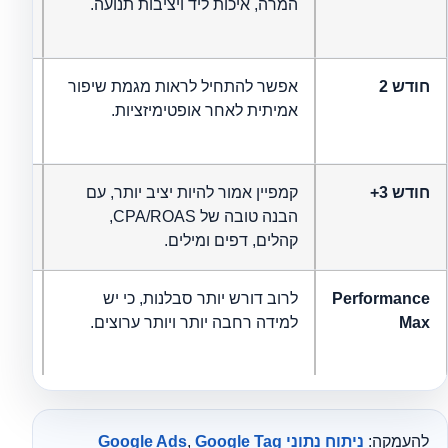
המרה, איכות ליד ויציבות תנועה.
לפני
לידי
חודש 2
אפשר להתחיל לראות מגמת שיפור
לא מ
אמיתית לאחר אופטימיזציות.
כמות
איכו
חודש 3+
קמפיין אמור להיות יציב יותר, עם
לא מ
הבנה טובה של CPA/ROAS,
אופט
קהלים, דפים ומילים.
הקמפ
Performance
לרוב דורש יותר סבלנות, כי יש
Max
למידה רחבה יותר ויותר ערוצים.
אחרי
להעמקה:
ניתוח נתוני Google Ads
Google Tag
,