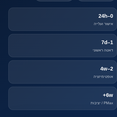
0–24h
אישור ועלייה
1–7d
דאטה ראשוני
2–4w
אופטימיזציה
6w+
PMax / יציבות